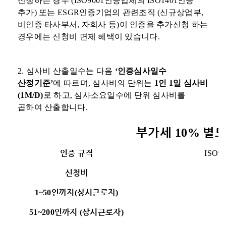
신청하는 경우
(ISO9001
인증업체의
ISO1401
인증
추가
)
또는
ESGR
인증기업의 관련조직
(
신
규
상업부
,
비인증
타사부서
,
자회사
등
)
이 인증을 추가신청 하는
경우에는
신청비
면제 혜택이 있습니다
.
2.
심사비
산출일수는 다음
‘
인증심사일수
산정기준
’
에 따르며
,
심사비의
단위는
1
인
1
일
심사비
(1M/D)
로 하고
,
심사소요일수에 단위
심사비를
곱하여
산출합니다
.
부가세
별
10%
인증 규격
ISO90
신청비
인까지
상시근로자
1~50
(
)
인까지
상시근로자
51~200
(
)