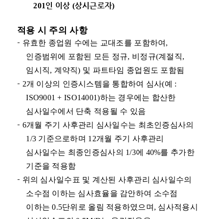
인 이상
상시근로자
201
(
)
적용 시 주의 사항
-
유효한 종업원 수에는 교대조를 포함하여
,
인증범위에 포함된 모든 정규
,
비정규
(
계절직
,
임시직
,
계약직
)
및 파트타임 종업원도 포함됨
-
2
개 이상의 인증시스템을 통합하여 심사
(
예
:
ISO9001 + ISO14001)
하는 경우에는 합산한
심사일수에서 단축 적용될 수 있음
-
6
개월 주기 사후관리 심사일수는 최초인증심사의
1/3
기준으로하며
12
개월 주기 사후관리
심사일수는 최종인증심사의
1/3
에
40%
를 추가한
기준을
적용함
-
위의 심사일수표 및 계산된 사후관리 심사일수의
소수점 이하는 심사효율을 감안하여 소수점
이하는
0.5
단위로 올림 적용하였으며
,
심사적용시