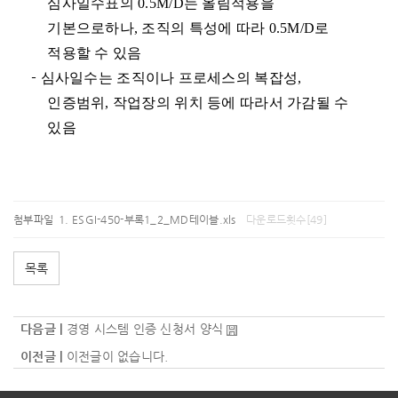
심사일수표의
0.5M/D
는 올림적용을
기본으로하나
,
조직의 특성에 따라
0.5M/D
로
적용할 수 있음
-
심사일수는 조직이나 프로세스의 복잡성
,
인증범위
,
작업장의 위치 등에 따라서 가감될 수
있음
첨부파일
ESGI-450-부록1_2_MD테이블.xls
다운로드횟수[49]
목록
다음글 |
경영 시스템 인증 신청서 양식
이전글 |
이전글이 없습니다.